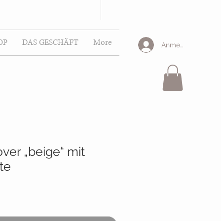
OP
DAS GESCHÄFT
More
Anmelden
over „beige“ mit
te
is