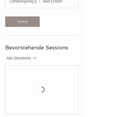
Lohebergweg 5
|
Bad Endorf
d
Weiter
Bevorstehende Sessions
Alle Standorte