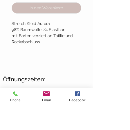
In den Warenkorb
Stretch Kleid Aurora
98% Baumwolle 2% Elasthan
mit Borten verziert an Taillie und
Rockabschluss
Öffnungszeiten:
März-Oktober
Mittwoch-Freitag:
10:00 - 18:00 Uhr
Phone
Email
Facebook
Samstag:
09:00 - 13:00 Uhr
November-Februar
Mittwoch-Freitag: