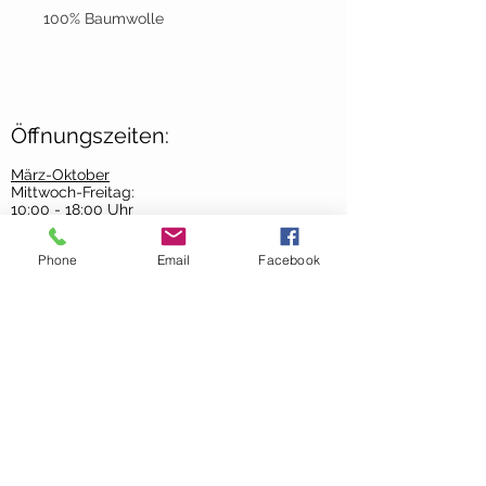
100% Baumwolle
Öffnungszeiten:
März-Oktober
Mittwoch-Freitag:
10:00 - 18:00 Uhr
Samstag:
Phone
Email
Facebook
09:00 - 13:00 Uhr
November-Februar
Mittwoch-Freitag:
10:00-
17:00 Uhr
Samstag:
9:00 - 13:00 Uhr
AGB´s >
Contact Us >
About Us >