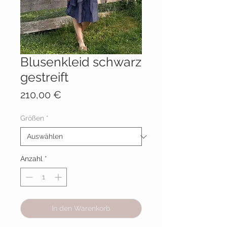
Blusenkleid schwarz
gestreift
Preis
210,00 €
Größen
*
Anzahl
*
In den Warenkorb