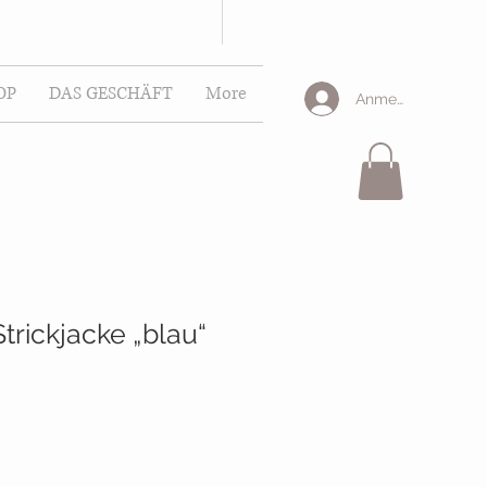
OP
DAS GESCHÄFT
More
Anmelden
trickjacke „blau“
is