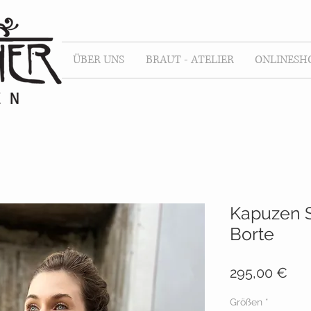
ÜBER UNS
BRAUT - ATELIER
ONLINESH
Kapuzen S
Borte
Pre
295,00 €
Größen
*