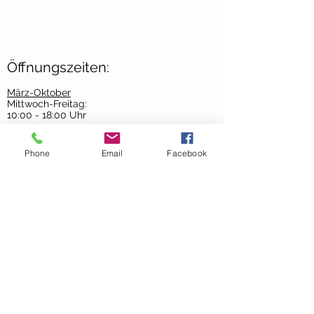
Öffnungszeiten:
März-Oktober
Mittwoch-Freitag:
10:00 - 18:00 Uhr
Samstag:
09:00 - 13:00 Uhr
Phone
Email
Facebook
November-Februar
Mittwoch-Freitag:
10:00-
17:00 Uhr
Samstag:
9:00 - 13:00 Uhr
AGB´s >
Contact Us >
About Us >
Datenschutz >
Impressum >