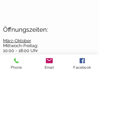
Öffnungszeiten:
März-Oktober
Mittwoch-Freitag:
10:00 - 18:00 Uhr
Samstag:
09:00 - 13:00 Uhr
Phone
Email
Facebook
November-Februar
Mittwoch-Freitag:
10:00-
17:00 Uhr
Samstag:
9:00 - 13:00 Uhr
AGB´s >
Contact Us >
About Us >
Datenschutz >
Impressum >