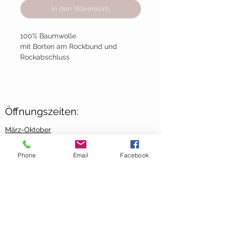
In den Warenkorb
100% Baumwolle
mit Borten am Rockbund und
Rockabschluss
Öffnungszeiten:
März-Oktober
Mittwoch-Freitag:
10:00 - 18:00 Uhr
Phone
Email
Facebook
Samstag:
09:00 - 13:00 Uhr
November-Februar
Mittwoch-Freitag:
10:00-
17:00 Uhr
Samstag: