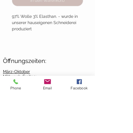
In den Warenkorb
97% Wolle 3% Elasthan. - wurde in
unserer hauseigenen Schneiderei
produziert
Öffnungszeiten:
März-Oktober
Mittwoch-Freitag:
10:00 - 18:00 Uhr
Phone
Email
Facebook
Samstag:
09:00 - 13:00 Uhr
November-Februar
Mittwoch-Freitag:
10:00-
17:00 Uhr
Samstag:
9:00 - 13:00 Uhr