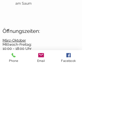
am Saum
Öffnungszeiten:
März-Oktober
Mittwoch-Freitag:
10:00 - 18:00 Uhr
Samstag:
Phone
Email
Facebook
09:00 - 13:00 Uhr
November-Februar
Mittwoch-Freitag:
10:00-
17:00 Uhr
Samstag:
9:00 - 13:00 Uhr
AGB´s >
Contact Us >
About Us >
Datenschutz >